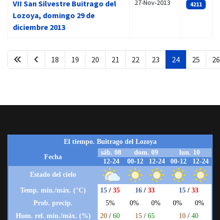
27-Nov-2013
VII San Silvestre Buitrago del
4211
Lozoya, domingo 29 de
diciembre 2013
18
19
20
21
22
23
24
25
26
Página 24 de 27