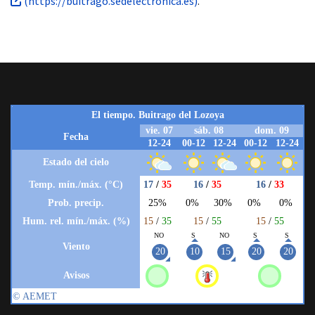
(https://buitrago.sedelectronica.es)
.