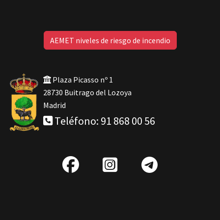
AEMET niveles de riesgo de incendio
Plaza Picasso nº 1
28730 Buitrago del Lozoya
Madrid
Teléfono: 91 868 00 56
fab
IG
Telegra
fa-
facebook