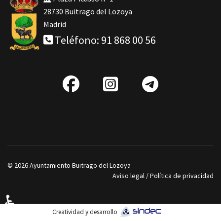
28730 Buitrago del Lozoya
Madrid
Teléfono: 91 868 00 56
fab
IG
Telegra
fa-
facebook
© 2026 Ayuntamiento Buitrago del Lozoya
Aviso legal
/
Política de privacidad
♿
Creatividad y desarrollo