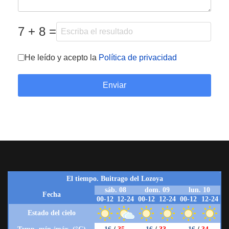
7 + 8 =
Términos del servicio
*
He leído y acepto la
Política de privacidad
Enviar