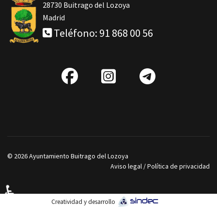
28730 Buitrago del Lozoya
Madrid
Teléfono: 91 868 00 56
fab
IG
Telegra
fa-
facebook
© 2026 Ayuntamiento Buitrago del Lozoya
Aviso legal
/
Política de privacidad
♿
Creatividad y desarrollo