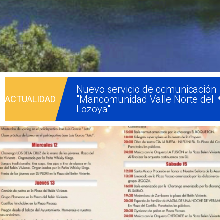
Campaña de concienciación
ciudadana para el uso del
contenedor de orgánica
Tu Oficina de empleo en Buitrag
del Lozoya
Nuevo servicio de comunicación
"Mancomunidad Valle Norte del
ACTUALIDAD
Lozoya"
Programación Fiestas Patronales
en honor a Ntra. Sra. de la
Asunción y San Roque 2026