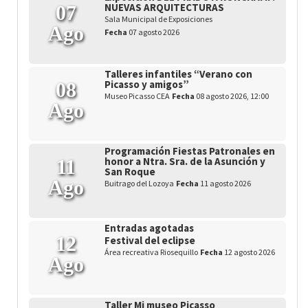
NUEVAS ARQUITECTURAS
07
Sala Municipal de Exposiciones
Ago
Fecha
07 agosto 2026
Talleres infantiles “Verano con
Picasso y amigos”
08
Museo Picasso CEA
Fecha
08 agosto 2026, 12:00
Ago
Programación Fiestas Patronales en
honor a Ntra. Sra. de la Asunción y
11
San Roque
Ago
Buitrago del Lozoya
Fecha
11 agosto 2026
Entradas agotadas
12
Festival del eclipse
Área recreativa Riosequillo
Fecha
12 agosto 2026
Ago
Taller Mi museo Picasso