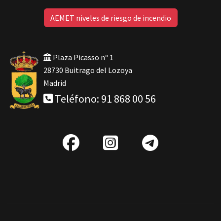
AEMET niveles de riesgo de incendio
Plaza Picasso nº 1
28730 Buitrago del Lozoya
Madrid
Teléfono: 91 868 00 56
fab
IG
Telegra
fa-
facebook