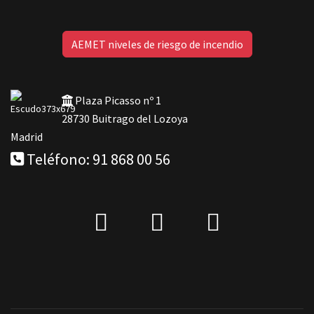
AEMET niveles de riesgo de incendio
Plaza Picasso nº 1
28730 Buitrago del Lozoya
Madrid
Teléfono: 91 868 00 56
fab
IG
Telegram
fa-
facebook