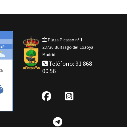
Plaza Picasso nº 1
28730 Buitrago del Lozoya
Madrid
Teléfono: 91 868
00 56
fab
IG
fa-
Telegram
facebook