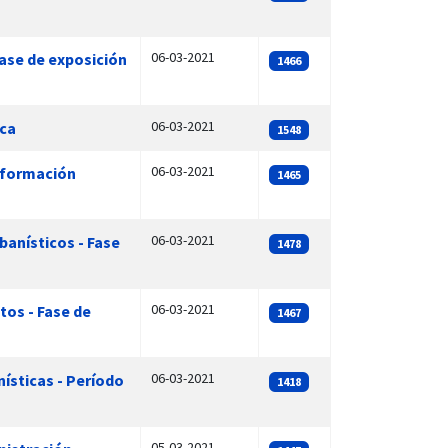
06-03-2021
Fase de exposición
1466
06-03-2021
ica
1548
06-03-2021
información
1465
06-03-2021
banísticos - Fase
1478
06-03-2021
tos - Fase de
1467
06-03-2021
ísticas - Período
1418
05-03-2021