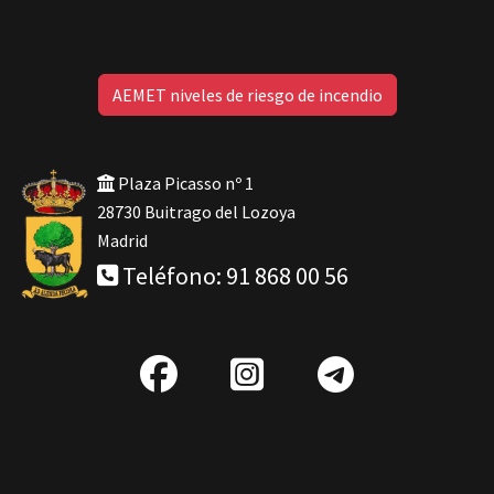
AEMET niveles de riesgo de incendio
Plaza Picasso nº 1
28730 Buitrago del Lozoya
Madrid
Teléfono: 91 868 00 56
fab
IG
Telegra
fa-
facebook