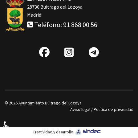
28730 Buitrago del Lozoya
Madrid
Teléfono: 91 868 00 56
fab
IG
Telegra
fa-
facebook
© 2026 Ayuntamiento Buitrago del Lozoya
Aviso legal
/
Política de privacidad
♿
Creatividad y desarrollo