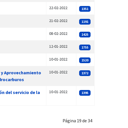
22-02-2022
1351
21-02-2022
1191
08-02-2022
1425
12-01-2022
1755
10-01-2022
1520
10-01-2022
va y Aprovechamiento
1372
idrocarburos
10-01-2022
n del servicio de la
1395
Página 19 de 34