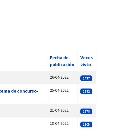
Fecha de
Veces
publicación
visto
26-04-2022
1437
25-04-2022
istema de concurso-
1282
21-04-2022
1278
18-04-2022
1305