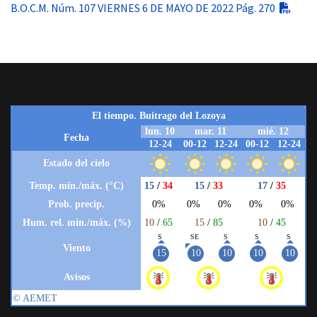
B.O.C.M. Núm. 107 VIERNES 6 DE MAYO DE 2022 Pág. 270