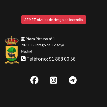
AEMET niveles de riesgo de incendio
Plaza Picasso nº 1
28730 Buitrago del Lozoya
Madrid
Teléfono: 91 868 00 56
fab
IG
Telegra
fa-
facebook