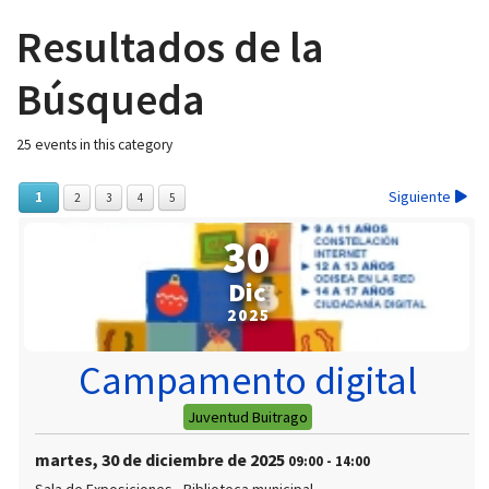
Resultados de la
Búsqueda
 13:00
25 events in this category
Siguiente
1
2
3
4
5
30
Dic
2025
Campamento digital
Juventud Buitrago
martes, 30 de diciembre de 2025
09:00
-
14:00