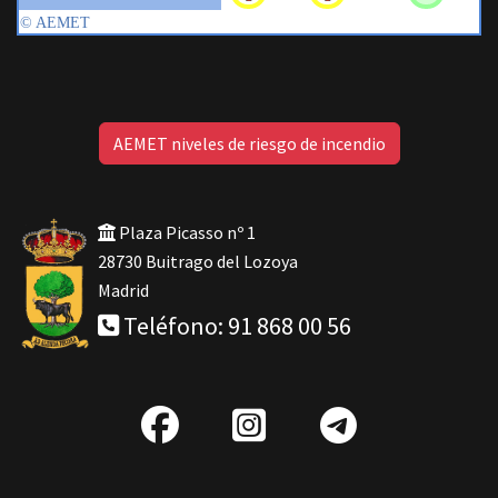
AEMET niveles de riesgo de incendio
Plaza Picasso nº 1
28730 Buitrago del Lozoya
Madrid
Teléfono: 91 868 00 56
fab
IG
Telegra
fa-