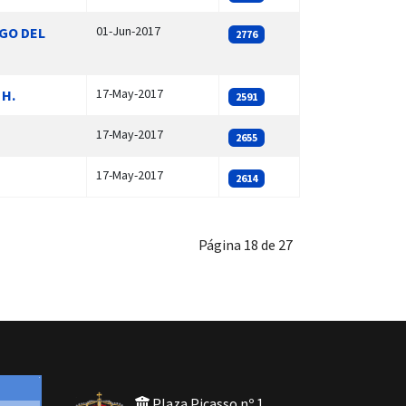
01-Jun-2017
AGO DEL
2776
17-May-2017
 H.
2591
17-May-2017
2655
17-May-2017
2614
Página 18 de 27
Plaza Picasso nº 1