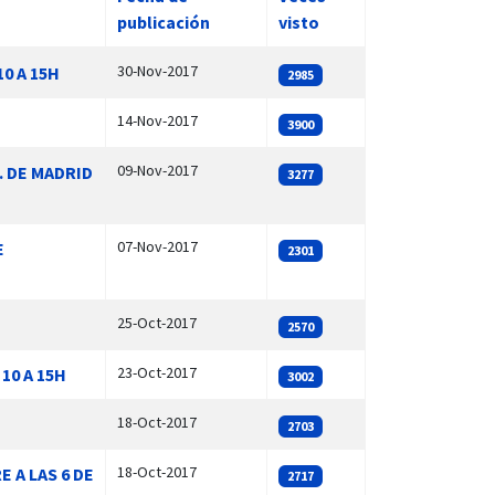
publicación
visto
30-Nov-2017
0 A 15H
2985
14-Nov-2017
3900
09-Nov-2017
. DE MADRID
3277
07-Nov-2017
E
2301
25-Oct-2017
2570
23-Oct-2017
10 A 15H
3002
18-Oct-2017
2703
18-Oct-2017
 A LAS 6 DE
2717