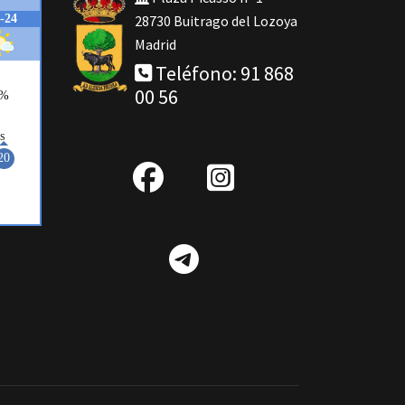
28730 Buitrago del Lozoya
Madrid
Teléfono: 91 868
00 56
fab
IG
fa-
Telegram
facebook