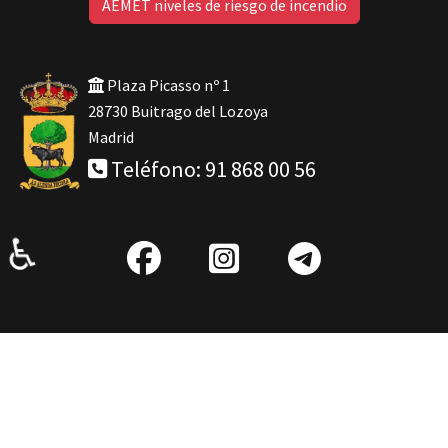
AEMET niveles de riesgo de incendio
Plaza Picasso nº 1
28730 Buitrago del Lozoya
Madrid
Teléfono: 91 868 00 56
♿
fab
IG
Telegra
fa-
facebook
© 2026 Ayuntamiento Buitrago del Lozoya
Aviso legal
/
Política de privacidad