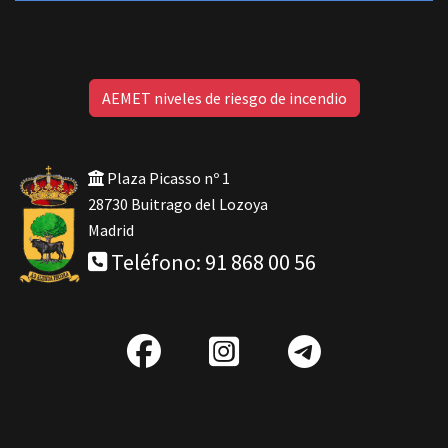
AEMET niveles de riesgo de incendio
Plaza Picasso nº 1
28730 Buitrago del Lozoya
Madrid
Teléfono: 91 868 00 56
fab
IG
Telegra
fa-