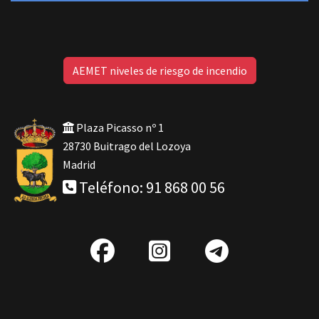
AEMET niveles de riesgo de incendio
Plaza Picasso nº 1
28730 Buitrago del Lozoya
Madrid
Teléfono: 91 868 00 56
fab
IG
Telegra
fa-