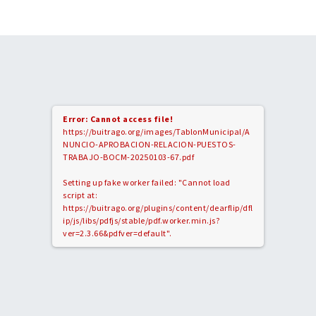
Error: Cannot access file!
https://buitrago.org/images/TablonMunicipal/A
NUNCIO-APROBACION-RELACION-PUESTOS-
TRABAJO-BOCM-20250103-67.pdf
Setting up fake worker failed: "Cannot load
script at:
https://buitrago.org/plugins/content/dearflip/dfl
ip/js/libs/pdfjs/stable/pdf.worker.min.js?
ver=2.3.66&pdfver=default".