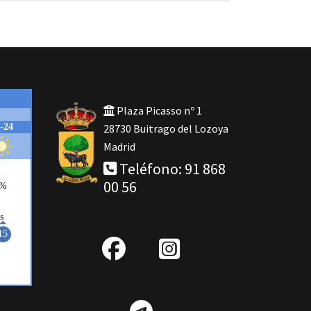
Plaza Picasso nº 1
28730 Buitrago del Lozoya
Madrid
Teléfono: 91 868
00 56
fab
IG
fa-