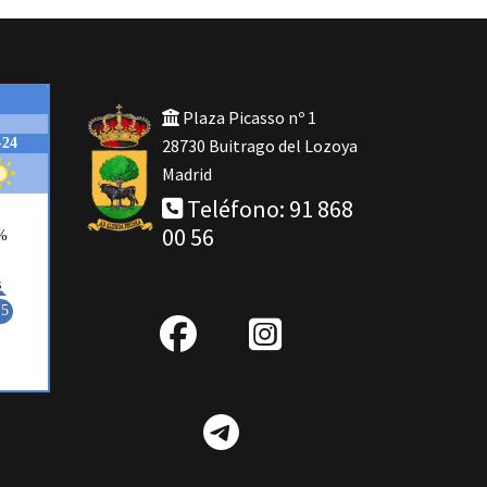
Plaza Picasso nº 1
28730 Buitrago del Lozoya
Madrid
Teléfono: 91 868
00 56
fab
IG
fa-
Telegram
facebook