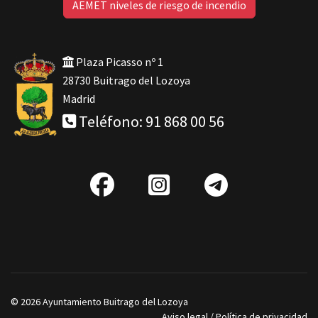
AEMET niveles de riesgo de incendio
Plaza Picasso nº 1
28730 Buitrago del Lozoya
Madrid
Teléfono: 91 868 00 56
fab
IG
Telegra
fa-
facebook
© 2026 Ayuntamiento Buitrago del Lozoya
Aviso legal
/
Política de privacidad