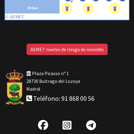
AEMET niveles de riesgo de incendio
Plaza Picasso nº 1
28730 Buitrago del Lozoya
Madrid
Teléfono: 91 868 00 56
fab
IG
Telegra