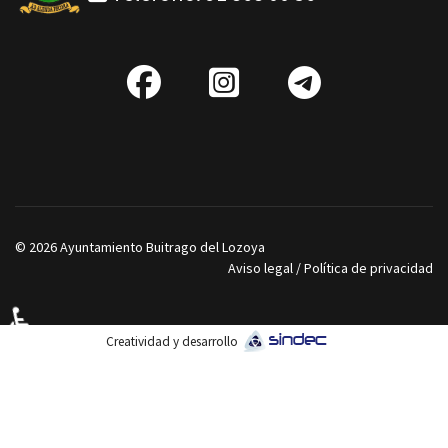
fab
IG
Telegra
fa-
facebook
© 2026 Ayuntamiento Buitrago del Lozoya
Aviso legal
/
Política de privacidad
♿
Creatividad y desarrollo