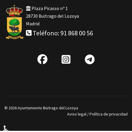
Plaza Picasso nº 1
28730 Buitrago del Lozoya
Madrid
Teléfono: 91 868 00 56
fab
IG
Telegra
fa-
facebook
© 2026 Ayuntamiento Buitrago del Lozoya
Aviso legal
/
Política de privacidad
♿