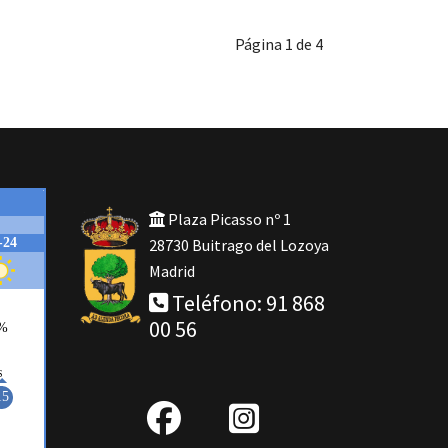
Página 1 de 4
Plaza Picasso nº 1
28730 Buitrago del Lozoya
Madrid
Teléfono: 91 868
00 56
fab
IG