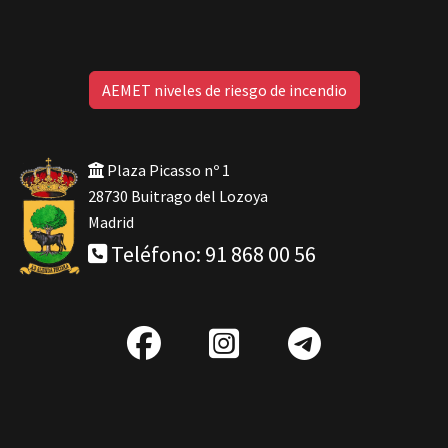
AEMET niveles de riesgo de incendio
Plaza Picasso nº 1
28730 Buitrago del Lozoya
Madrid
Teléfono: 91 868 00 56
fab
IG
Telegra
fa-