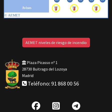
AEMET niveles de riesgo de incendio
Plaza Picasso nº 1
28730 Buitrago del Lozoya
Madrid
Teléfono: 91 868 00 56
fab
IG
Telegra