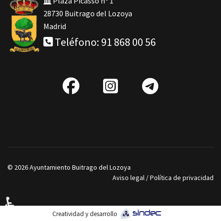
Plaza Picasso nº 1
28730 Buitrago del Lozoya
Madrid
Teléfono: 91 868 00 56
fab
IG
Telegra
fa-
facebook
© 2026 Ayuntamiento Buitrago del Lozoya
Aviso legal
/
Política de privacidad
♿
Creatividad y desarrollo