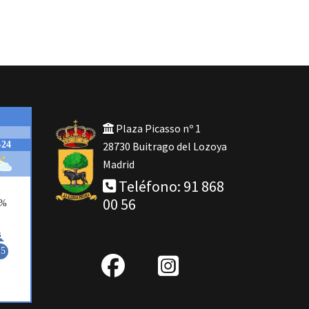
Plaza Picasso nº 1
28730 Buitrago del Lozoya
Madrid
Teléfono: 91 868
00 56
fab
IG
fa-