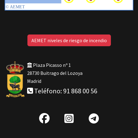
AEMET niveles de riesgo de incendio
Plaza Picasso nº 1
28730 Buitrago del Lozoya
Madrid
Teléfono: 91 868 00 56
fab
IG
Telegra
fa-