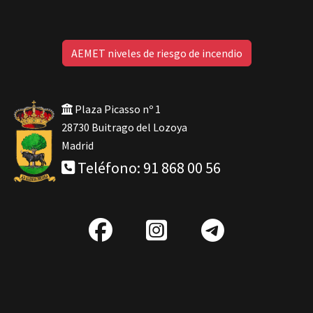
AEMET niveles de riesgo de incendio
Plaza Picasso nº 1
28730 Buitrago del Lozoya
Madrid
Teléfono: 91 868 00 56
fab
IG
Telegra
fa-
facebook