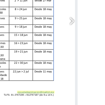
escueladeanimacion@madrid.org
escueladeanimacion@madrid.org