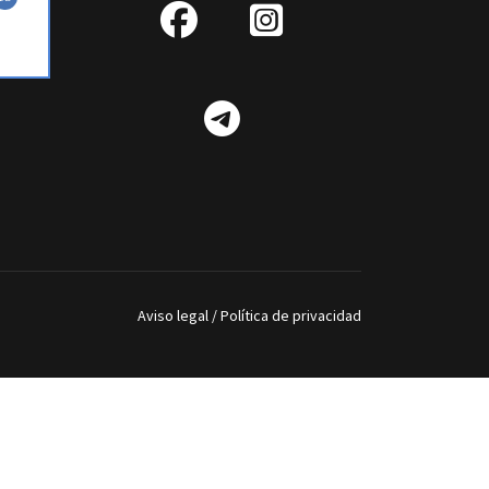
fab
IG
fa-
Telegram
facebook
Aviso legal
/
Política de privacidad