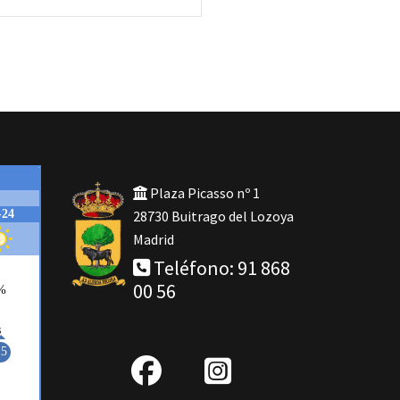
Plaza Picasso nº 1
28730 Buitrago del Lozoya
Madrid
Teléfono: 91 868
00 56
fab
IG