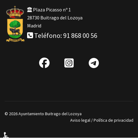
Plaza Picasso nº 1
28730 Buitrago del Lozoya
Madrid
Teléfono: 91 868 00 56
fab
IG
Telegra
fa-
facebook
© 2026 Ayuntamiento Buitrago del Lozoya
Aviso legal
/
Política de privacidad
♿