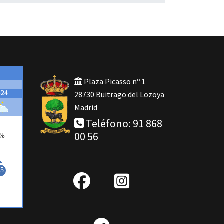
Plaza Picasso nº 1
28730 Buitrago del Lozoya
Madrid
Teléfono: 91 868
00 56
fab
IG
fa-