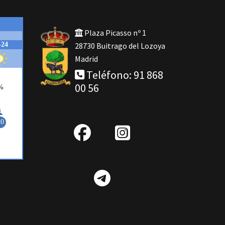
Plaza Picasso nº 1
28730 Buitrago del Lozoya
Madrid
Teléfono: 91 868
00 56
fab
IG
fa-
Telegram
facebook