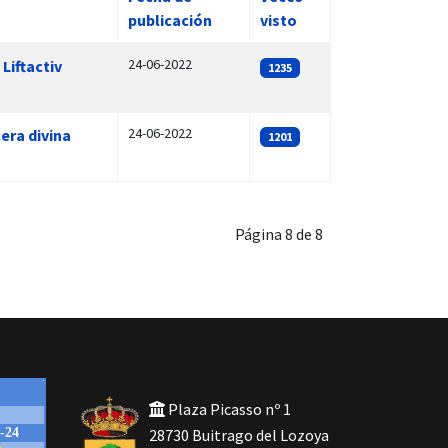
publicación
visto
24-06-2022
Liftactiv
1235
24-06-2022
era divina
1201
Página 8 de 8
Plaza Picasso nº 1
28730 Buitrago del Lozoya