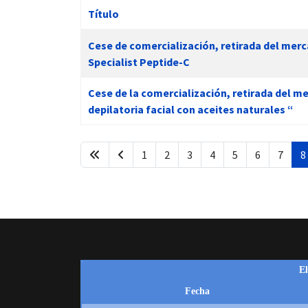
Título
Artículos
Cese de comercialización, retirada del merc
Specialist Peptide-C
 13:00
Cese de la comercialización, retirada del me
depilatoria facial con aceites naturales “
1
2
3
4
5
6
7
8