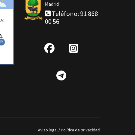
Madrid
Teléfono: 91 868
00 56
fab
IG
fa-
Telegram
facebook
Aviso legal
/
Política de privacidad