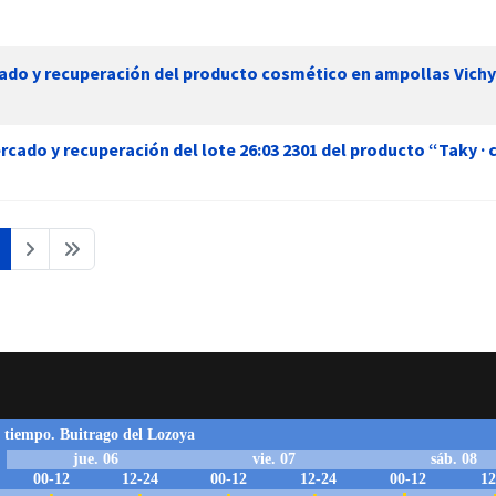
ado y recuperación del producto cosmético en ampollas Vichy 
rcado y recuperación del lote 26:03 2301 del producto “Taky · c