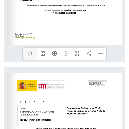
redalertas@salud.madrid.org
1/1