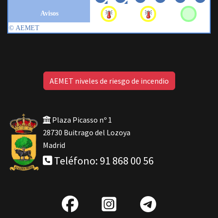
AEMET niveles de riesgo de incendio
Plaza Picasso nº 1
28730 Buitrago del Lozoya
Madrid
Teléfono: 91 868 00 56
fab
IG
Telegra