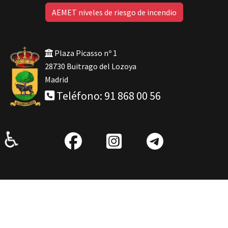
AEMET niveles de riesgo de incendio
Plaza Picasso nº 1
28730 Buitrago del Lozoya
Madrid
Teléfono: 91 868 00 56
♿
fab
IG
Telegra
fa-
facebook
© 2026 Ayuntamiento Buitrago del Lozoya