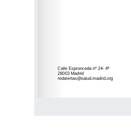
sgps@aemps.es