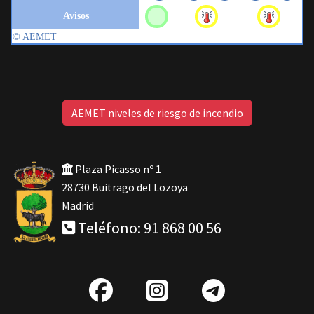
AEMET niveles de riesgo de incendio
Plaza Picasso nº 1
28730 Buitrago del Lozoya
Madrid
Teléfono: 91 868 00 56
fab
IG
Telegra