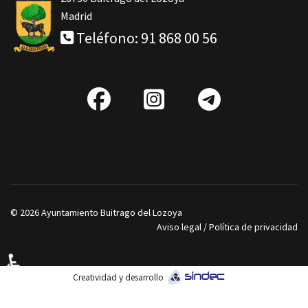
Madrid
Teléfono: 91 868 00 56
fab
IG
Telegra
fa-
facebook
© 2026 Ayuntamiento Buitrago del Lozoya
Aviso legal
/
Política de privacidad
♿
Creatividad y desarrollo