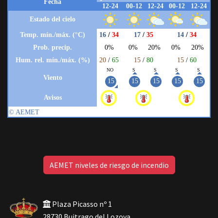
AEMET niveles de riesgo de incendio
Plaza Picasso nº 1
28730 Buitrago del Lozoya