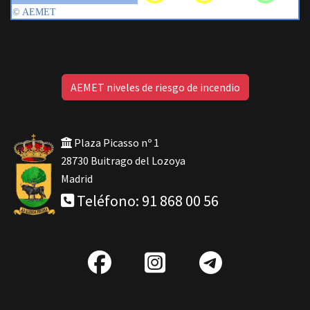
AEMET niveles de riesgo de incendio
Plaza Picasso nº 1
28730 Buitrago del Lozoya
Madrid
Teléfono: 91 868 00 56
fab
IG
Telegra
fa-