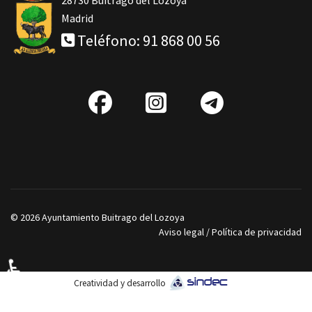
Madrid
Teléfono: 91 868 00 56
fab
IG
Telegra
fa-
facebook
© 2026 Ayuntamiento Buitrago del Lozoya
Aviso legal
/
Política de privacidad
♿
Creatividad y desarrollo