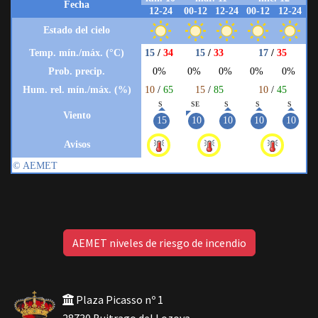
AEMET niveles de riesgo de incendio
Plaza Picasso nº 1
28730 Buitrago del Lozoya