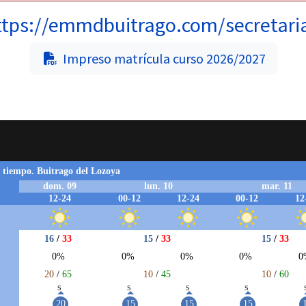
ttps://emmdbuitrago.com/secretari
Impreso matrícula curso 2026/2027