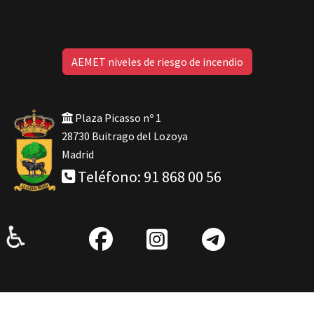
AEMET niveles de riesgo de incendio
Plaza Picasso nº 1
28730 Buitrago del Lozoya
Madrid
Teléfono: 91 868 00 56
♿
fab
IG
Telegra
fa-