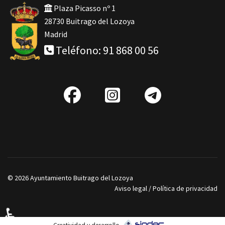
Plaza Picasso nº 1
28730 Buitrago del Lozoya
Madrid
Teléfono: 91 868 00 56
fab
IG
Telegra
fa-
facebook
© 2026 Ayuntamiento Buitrago del Lozoya
Aviso legal
/
Política de privacidad
♿