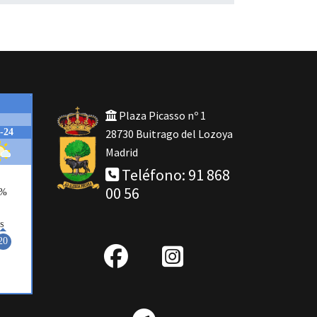
Plaza Picasso nº 1
28730 Buitrago del Lozoya
Madrid
Teléfono: 91 868
00 56
fab
IG
fa-