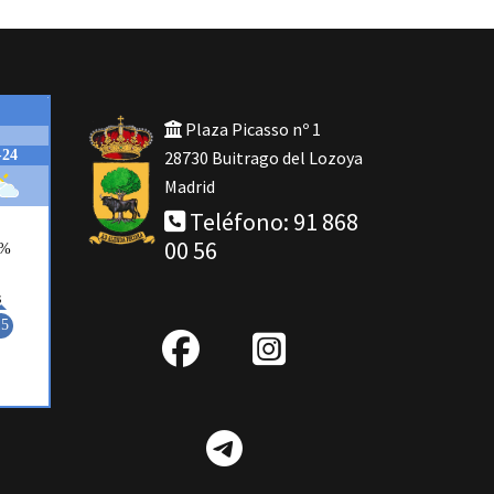
Plaza Picasso nº 1
28730 Buitrago del Lozoya
Madrid
Teléfono: 91 868
00 56
fab
IG
fa-
Telegram
facebook